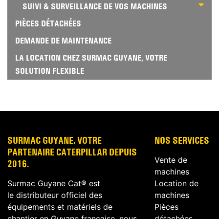
SUIVI & SURVEILLANCE DE VOS MACHINES
PIÈCES DÉTACHÉES
DEMANDE DE MAINTENANCE
LA LOCATION CHEZ SURMAC GUYANE, VOTRE
SOLUTION FLEXIBLE
SURMAC GUYANE, VOTRE
NOS SERVICES
PARTENAIRE CATERPILLAR DEPUIS
Vente de
2016.
machines
Surmac Guyane Cat® est
Location de
le distributeur officiel des
machines
équipements et matériels de
Pièces
chantier en Guyane française, nous
détachées